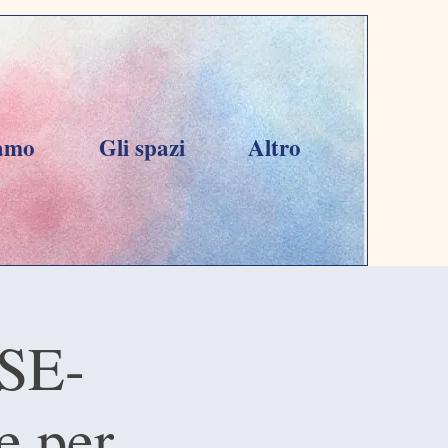
iamo
Gli spazi
Altro
SE-
e per