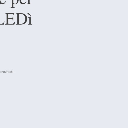
LEDì
anufatti.