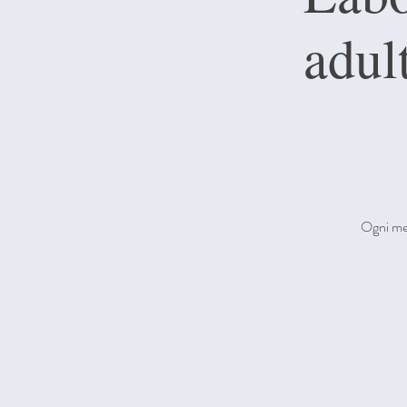
adu
Ogni mer