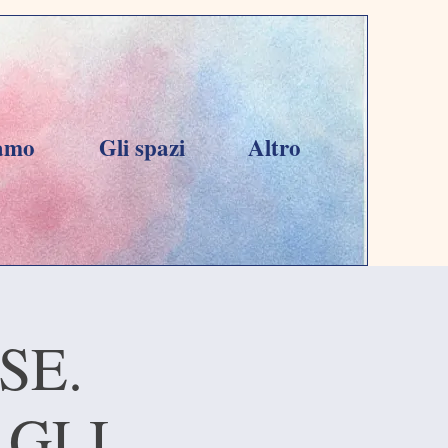
iamo
Gli spazi
Altro
SE.
. GLI