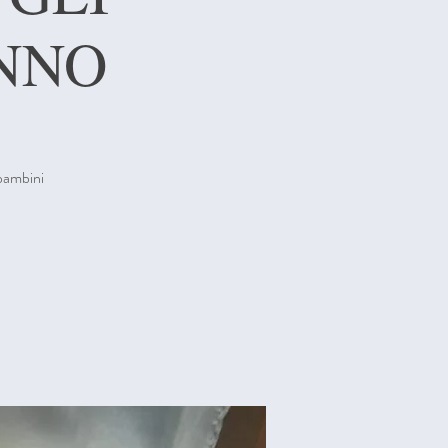
ANNO
 bambini