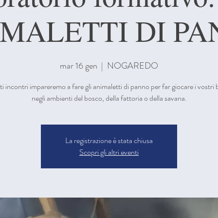
MALETTI DI P
mar 16 gen
  |  
NOGAREDO
ti incontri impareremo a fare gli animaletti di panno per far giocare i vostri
negli ambienti del bosco, della fattoria o della savana.
La registrazione è stata chiusa
Scopri gli altri eventi