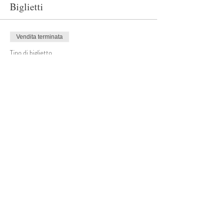
Biglietti
Vendita terminata
Tipo di biglietto
Prenotazione appuntamento
Scopri di più
Prezzo
0,00 €
Condividi questo evento